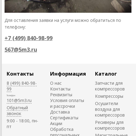
Для оставления заявки на услуги можно обратиться по
телефону:
+7 (499) 840-98-99
567@5m3.ru
Контакты
Информация
Каталог
8 (499) 840-98-
О нас
Запчасти для
99
Контакты
компрессоров
Реквизиты
Компрессоры
Телефон
101@5m3.ru
Условия оплаты
Осушители
и рассрочки
Обратный
воздуха для
Доставка
звонок
компрессоров
Сертификаты
9:00 - 18:00, пн-
Ресиверы для
Акции
пт
компрессоров
Обработка
персональных
Магистральные