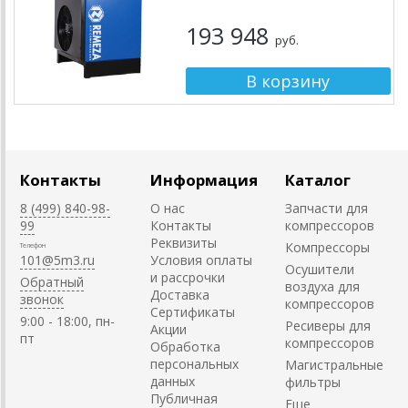
193 948
руб.
Контакты
Информация
Каталог
8 (499) 840-98-
О нас
Запчасти для
99
Контакты
компрессоров
Реквизиты
Компрессоры
Телефон
101@5m3.ru
Условия оплаты
Осушители
и рассрочки
Обратный
воздуха для
Доставка
звонок
компрессоров
Сертификаты
9:00 - 18:00, пн-
Ресиверы для
Акции
пт
компрессоров
Обработка
персональных
Магистральные
данных
фильтры
Публичная