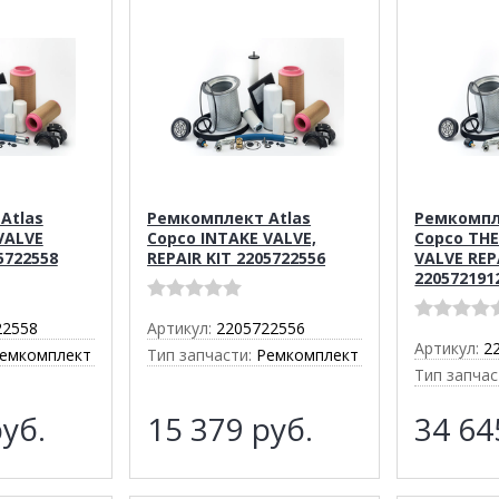
Atlas
Ремкомплект Atlas
Ремкомпл
VALVE
Copco INTAKE VALVE,
Copco TH
5722558
REPAIR KIT 2205722556
VALVE REP
220572191
22558
Артикул:
2205722556
Артикул:
2
емкомплект
Тип запчасти:
Ремкомплект
Тип запчас
уб.
15 379
руб.
34 6