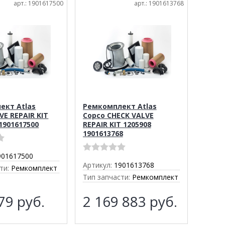
арт.: 1901617500
арт.: 1901613768
ект Atlas
Ремкомплект Atlas
VE REPAIR KIT
Copco CHECK VALVE
1901617500
REPAIR KIT 1205908
1901613768
901617500
Артикул:
1901613768
ти:
Ремкомплект
Тип запчасти:
Ремкомплект
179
руб.
2 169 883
руб.