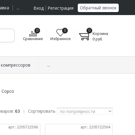
Обратный звонок
авка
...
Вход
Регистрация
0
0
0
Корзина
Сравнение
Избранное
0
руб.
 компрессоров
...
s Copco
оваров:
63
Сортировать
|
арт.: 2205722566
арт.: 2205722564