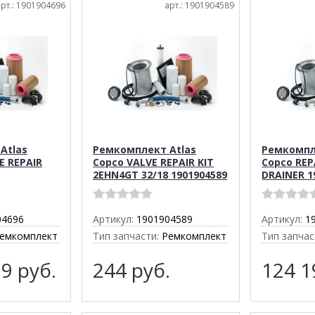
арт.: 1901904696
арт.: 1901904589
Atlas
Ремкомплект Atlas
Ремкомпл
E REPAIR
Copco VALVE REPAIR KIT
Copco REP
2EHN4GT 32/18 1901904589
DRAINER 1
04696
Артикул:
1901904589
Артикул:
1
емкомплект
Тип запчасти:
Ремкомплект
Тип запчас
79
руб.
244
руб.
124 