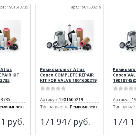
арт.: 1901613735
арт.: 1901600219
Atlas
Ремкомплект Atlas
Ремкомпл
EPAIR KIT
Copco COMPLETE REPAIR
Copco VAL
13735
KIT FOR VALVE 1901600219
190107458
13735
Артикул:
1901600219
Артикул:
1
емкомплект
Тип запчасти:
Ремкомплект
Тип запчас
01
руб.
171 947
руб.
174 