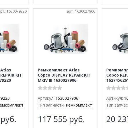
арт.: 1630079220
арт.: 1630027906
Atlas
Ремкомплект Atlas
Ремкомпл
REPAIR KIT
Copco DISPLAY REPAIR KIT
Copco REP
79220
MKIV III 1630027906
162745626
79220
Артикул:
1630027906
Артикул:
1
емкомплект
Тип запчасти:
Ремкомплект
Тип запчас
9
руб.
117 555
руб.
20 2