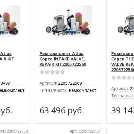
Atlas
Ремкомплект Atlas
Ремкомпл
AIR KIT
Copco INTAKE VALVE,
Copco TH
REPAIR KIT2205722569
VALVE REP
220572256
73499
Артикул:
2205722569
Артикул:
2
емкомплект
Тип запчасти:
Ремкомплект
Тип запчас
уб.
63 496
руб.
39 1
арт.: 2205722558
арт.: 2205722556