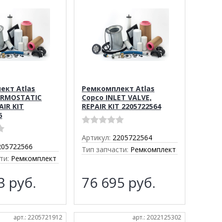
ект Atlas
Ремкомплект Atlas
ERMOSTATIC
Copco INLET VALVE,
AIR KIT
REPAIR KIT 2205722564
6
Артикул:
2205722564
205722566
Тип запчасти:
Ремкомплект
ти:
Ремкомплект
43
руб.
76 695
руб.
арт.: 2205721912
арт.: 2022125302