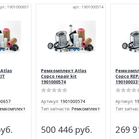
арт.: 1901000657
арт.: 1901000574
Atlas
Ремкомплект Atlas
Ремкомпл
KIT
Copco repair kit
Copco REP
1901000574
190100033
00657
Артикул:
1901000574
Артикул:
1
емкомплект
Тип запчасти:
Ремкомплект
Тип запчас
уб.
500 446
руб.
269 