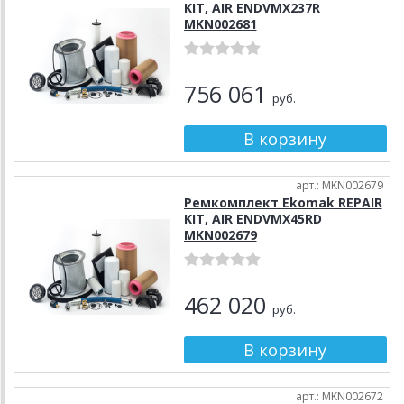
KIT, AIR ENDVMX237R
MKN002681
756 061
руб.
арт.: MKN002679
Ремкомплект Ekomak REPAIR
KIT, AIR ENDVMX45RD
MKN002679
462 020
руб.
арт.: MKN002672