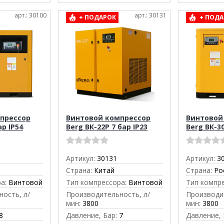
арт.: 30100
арт.: 30131
+ ПОДАРОК
+ ПОДА
прессор
Винтовой компрессор
Винтовой
ар IP54
Berg ВК-22Р 7 бар IP23
Berg ВК-30
Артикул:
30131
Артикул:
3
Страна:
Китай
Страна:
Ро
а:
Винтовой
Тип компрессора:
Винтовой
Тип компр
ость, л/
Производительность, л/
Производи
мин:
3800
мин:
3800
8
Давление, Бар:
7
Давление, 