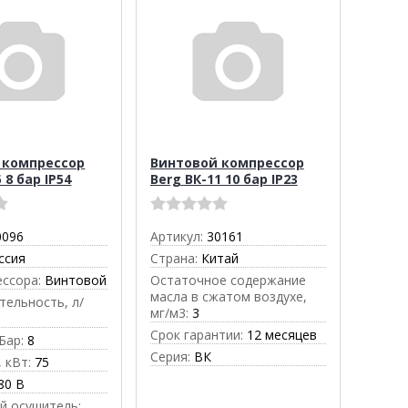
 компрессор
Винтовой компрессор
 8 бар IP54
Berg ВК-11 10 бар IP23
0096
Артикул:
30161
ссия
Страна:
Китай
ессора:
Винтовой
Остаточное содержание
масла в сжатом воздухе,
тельность, л/
мг/м3:
3
Срок гарантии:
12 месяцев
Бар:
8
Серия:
ВК
 кВт:
75
80 В
й осушитель: