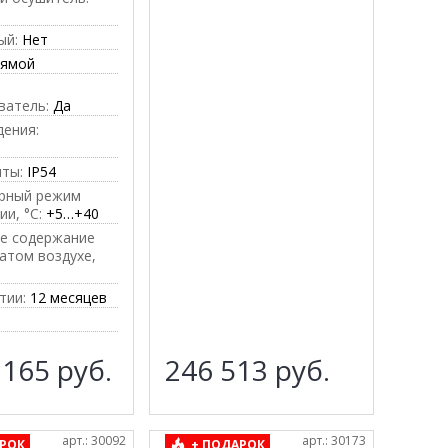
ый:
Нет
рямой
ватель:
Да
дения:
е
иты:
IP54
рный режим
ии, °C:
+5…+40
е содержание
атом воздухе,
тии:
12 месяцев
 165
руб.
246 513
руб.
арт.: 30092
арт.: 30173
РОК
+ ПОДАРОК