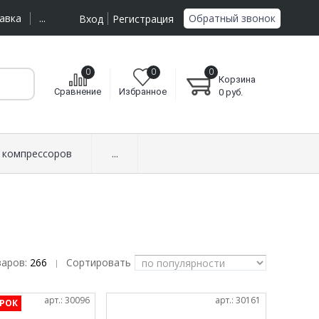
Обратный звонок
авка
...
Вход
Регистрация
0
0
0
Корзина
Сравнение
Избранное
0
руб.
 компрессоров
...
варов:
266
Сортировать
|
арт.: 30096
арт.: 30161
РОК