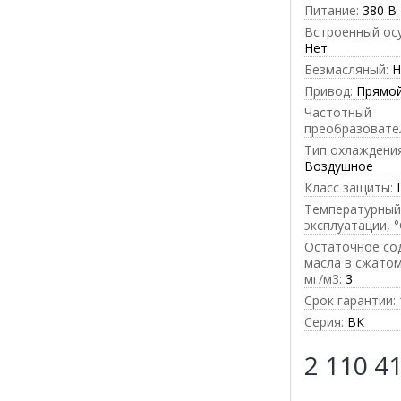
Питание:
380 В
Встроенный ос
Нет
Безмасляный:
Н
Привод:
Прямо
Частотный
преобразовате
Тип охлаждения
Воздушное
Класс защиты:
Температурный
эксплуатации, °
Остаточное со
масла в сжатом
мг/м3:
3
Срок гарантии:
Серия:
ВК
2 110 4