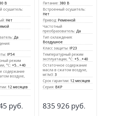
80 В
Питание:
380 В
й осушитель:
Встроенный осушитель:
Нет
ый:
Нет
Привод:
Ременной
рямой
Частотный
преобразователь:
Да
ватель:
Да
Тип охлаждения:
Воздушное
дения:
е
Класс защиты:
IP23
иты:
IP54
Температурный режим
эксплуатации, °C:
+5…+40
рный режим
ии, °C:
+5…+40
Остаточное содержание
масла в сжатом воздухе,
е содержание
мг/м3:
3
атом воздухе,
Срок гарантии:
12 месяцев
тии:
12 месяцев
Серия:
ВКР
345
руб.
835 926
руб.