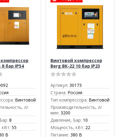
 компрессор
Винтовой компрессор
 8 бар IP54
Berg ВК-22 10 бар IP23
0092
Артикул:
30173
ссия
Страна:
Россия
ессора:
Винтовой
Тип компрессора:
Винтовой
тельность, л/
Производительность, л/
мин:
3200
Бар:
8
Давление, Бар:
10
 кВт:
55
Мощность, кВт:
22
80 В
Питание:
380 В