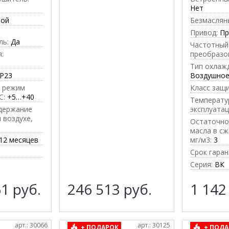
Нет
ной
Безмаслян
Привод:
П
ль:
Да
Частотный
:
преобразо
Тип охлаж
IP23
Воздушно
 режим
Класс защ
C:
+5…+40
Температу
держание
эксплуатац
 воздухе,
Остаточно
масла в сж
12 месяцев
мг/м3:
3
Срок гаран
Серия:
ВК
61
руб.
246 513
руб.
1 142
арт.: 30066
арт.: 30125
+ ПОДАРОК
+ ПОДА