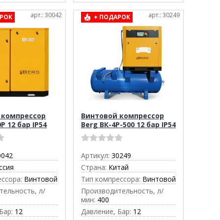
арт.: 30042
арт.: 30249
РОК
+ ПОДАРОК
 компрессор
Винтовой компрессор
Р 12 бар IP54
Berg ВК-4Р-500 12 бар IP54
0042
Артикул:
30249
ссия
Страна:
Китай
ессора:
Винтовой
Тип компрессора:
Винтовой
тельность, л/
Производительность, л/
мин:
400
Бар:
12
Давление, Бар:
12