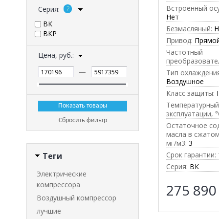
Встроенный ос
Серия:
Нет
ВК
Безмасляный:
Н
ВКР
Привод:
Прямо
Частотный
Цена, руб.:
преобразовате
—
Тип охлаждения
Воздушное
Класс защиты:
Температурный
эксплуатации, °
Сбросить фильтр
Остаточное со
масла в сжатом
мг/м3:
3
Срок гарантии:
Теги
Серия:
ВК
Электрические
компрессора
275 89
Воздушный компрессор
лучшие