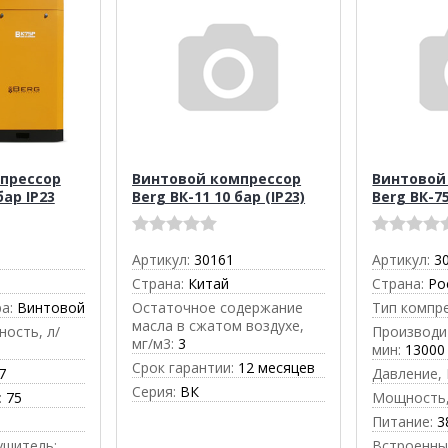
прессор
Винтовой компрессор
Винтовой
бар IP23
Berg ВК-11 10 бар (IP23)
Berg ВК-75
Артикул:
30161
Артикул:
3
Страна:
Китай
Страна:
Ро
а:
Винтовой
Остаточное содержание
Тип компр
масла в сжатом воздухе,
ость, л/
Производи
мг/м3:
3
мин:
13000
Срок гарантии:
12 месяцев
7
Давление, 
Серия:
ВК
:
75
Мощность,
Питание:
3
ушитель:
Встроенны