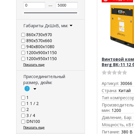
—
Габариты ДхШхВ, мм:
860х730х970
890х570х660
940х800х1080
1200x900x1150
1200х950х1150
Винтовой ком
Berg ВК-11 12 
Показать еще
Присоединительный
размер, дюйм:
Артикул:
30066
Страна:
Китай
1
Тип компрессор
1 1 / 2
Производительн
2
мин:
1200
3 / 4
Давление, Бар:
DN100
Мощность, кВт
Показать еще
Питание:
380 В