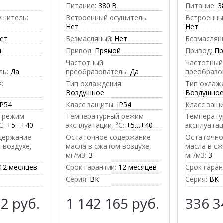
Питание:
380 В
Питание:
3
ушитель:
Встроенный осушитель:
Встроенны
Нет
Нет
ет
Безмасляный:
Нет
Безмаслян
й
Привод:
Прямой
Привод:
П
Частотный
Частотный
ль:
Да
преобразователь:
Да
преобразо
:
Тип охлаждения:
Тип охлаж
Воздушное
Воздушно
IP54
Класс защиты:
IP54
Класс защ
 режим
Температурный режим
Температу
C:
+5…+40
эксплуатации, °C:
+5…+40
эксплуатац
держание
Остаточное содержание
Остаточно
 воздухе,
масла в сжатом воздухе,
масла в сж
мг/м3:
3
мг/м3:
3
12 месяцев
Срок гарантии:
12 месяцев
Срок гаран
Серия:
ВК
Серия:
ВК
12
руб.
1 142 165
руб.
336 