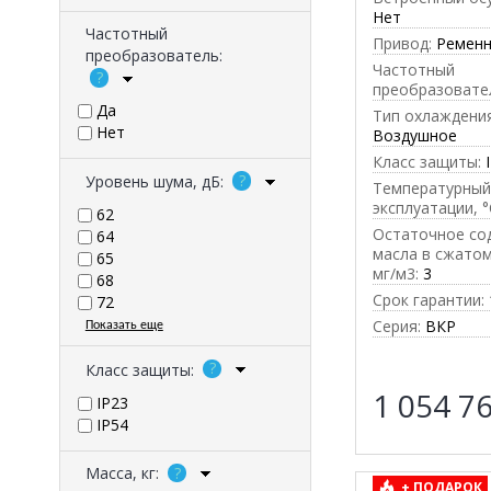
Нет
Частотный
Привод:
Ремен
преобразователь:
Частотный
преобразовате
Да
Тип охлаждения
Нет
Воздушное
Класс защиты:
Уровень шума, дБ:
Температурный
эксплуатации, °
62
Остаточное со
64
масла в сжатом
65
мг/м3:
3
68
Срок гарантии:
72
Серия:
ВКР
Показать еще
Класс защиты:
1 054 7
IP23
IP54
Масса, кг:
+ ПОДАРОК