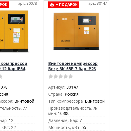
арт.: 30078
арт.: 30147
РОК
+ ПОДАРОК
 компрессор
Винтовой компрессор
 12 бар IP54
Berg ВК-55Р 7 бар IP23
0078
Артикул:
30147
ссия
Страна:
Россия
ессора:
Винтовой
Тип компрессора:
Винтовой
тельность, л/
Производительность, л/
мин:
10300
Бар:
12
Давление, Бар:
7
 кВт:
22
Мощность, кВт:
55