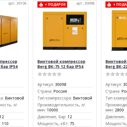
арт.: 30106
арт.: 30098
+ ПОДАРОК
+ ПОДА
прессор
Винтовой компрессор
Винтовой
 бар IP54
Berg ВК-75 12 бар IP54
Berg ВК-22
Артикул:
30098
Артикул:
3
Страна:
Россия
Страна:
Ро
а:
Винтовой
Тип компрессора:
Винтовой
Тип компр
ость, л/
Производительность, л/
Производи
мин:
10000
мин:
2800
12
Давление, Бар:
12
Давление, 
:
110
Мощность, кВт:
75
Мощность,