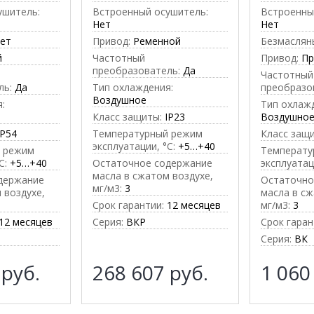
ушитель:
Встроенный осушитель:
Встроенны
Нет
Нет
ет
Привод:
Ременной
Безмаслян
й
Частотный
Привод:
П
преобразователь:
Да
Частотный
ль:
Да
Тип охлаждения:
преобразо
Воздушное
:
Тип охлаж
Класс защиты:
IP23
Воздушно
IP54
Температурный режим
Класс защ
эксплуатации, °C:
+5…+40
 режим
Температу
C:
+5…+40
Остаточное содержание
эксплуатац
масла в сжатом воздухе,
держание
Остаточно
мг/м3:
3
 воздухе,
масла в сж
Срок гарантии:
12 месяцев
мг/м3:
3
12 месяцев
Серия:
ВКР
Срок гаран
Серия:
ВК
0
руб.
268 607
руб.
1 060