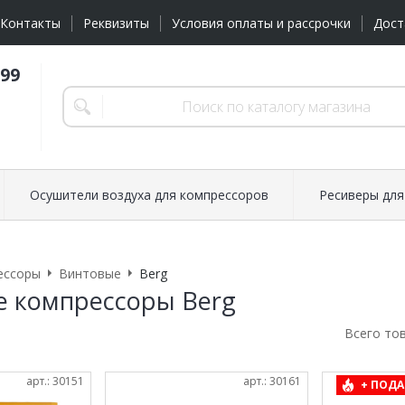
Контакты
Реквизиты
Условия оплаты и рассрочки
Дост
-99
Осушители воздуха для компрессоров
Ресиверы для
ессоры
Винтовые
Berg
 компрессоры Berg
Всего то
арт.: 30151
арт.: 30161
+ ПОДА