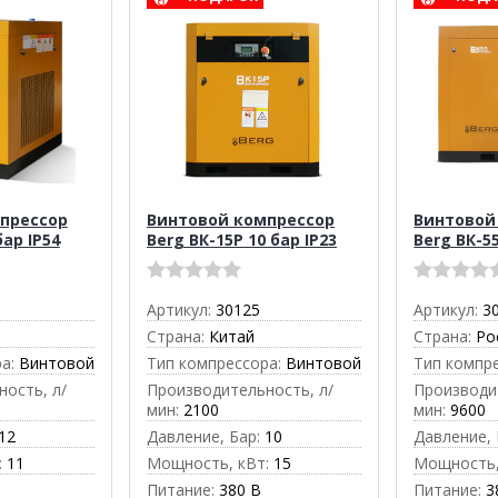
прессор
Винтовой компрессор
Винтовой
бар IP54
Berg ВК-15Р 10 бар IP23
Berg ВК-55
Артикул:
30125
Артикул:
3
Страна:
Китай
Страна:
Ро
а:
Винтовой
Тип компрессора:
Винтовой
Тип компр
ость, л/
Производительность, л/
Производи
мин:
2100
мин:
9600
12
Давление, Бар:
10
Давление, 
:
11
Мощность, кВт:
15
Мощность,
Питание:
380 В
Питание:
3