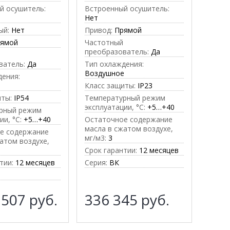
й осушитель:
Встроенный осушитель:
Нет
ый:
Нет
Привод:
Прямой
рямой
Частотный
преобразователь:
Да
ватель:
Да
Тип охлаждения:
Воздушное
дения:
е
Класс защиты:
IP23
иты:
IP54
Температурный режим
эксплуатации, °C:
+5…+40
рный режим
ии, °C:
+5…+40
Остаточное содержание
масла в сжатом воздухе,
е содержание
мг/м3:
3
атом воздухе,
Срок гарантии:
12 месяцев
тии:
12 месяцев
Серия:
ВК
 507
руб.
336 345
руб.