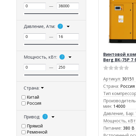
—
Давление, Атм:
—
Винтовой ком
Мощность, кВт:
Berg ВК-75Р 7 
—
Артикул:
30151
Страна:
Россия
Страна:
Тип компрессор
Китай
Производительн
Россия
мин:
14000
Давление, Бар:
Привод:
Мощность, кВт
Прямой
Питание:
380 В
Ременной
Встроенный ос