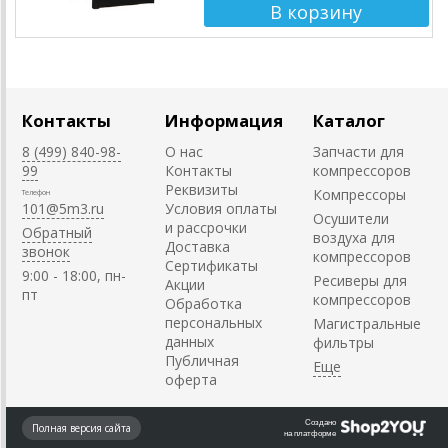
Контакты
Информация
Каталог
8 (499) 840-98-
О нас
Запчасти для
99
Контакты
компрессоров
Реквизиты
Компрессоры
Телефон
101@5m3.ru
Условия оплаты
Осушители
и рассрочки
Обратный
воздуха для
Доставка
звонок
компрессоров
Сертификаты
9:00 - 18:00, пн-
Ресиверы для
Акции
пт
компрессоров
Обработка
персональных
Магистральные
данных
фильтры
Публичная
оферта
Создано
Полная версия сайта
на платформе