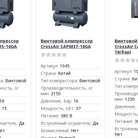
прессор
Винтовой компрессор
Винтовой
15-16GA
CrossAir CAPМ37-16GA
CrossAir 
16(бар)
Артикул:
1045
Артикул:
1
Страна:
Китай
Страна:
Ки
а:
Винтовой
Тип компрессора:
Винтовой
Тип компр
ость, л/
Производительность, л/
мин:
3150
Производи
мин:
1230
16
Давление, Бар:
16
Давление, 
:
15
Мощность, кВт:
37
Мощность,
Питание:
380 В
Питание:
3
ушитель:
Да
Встроенный осушитель:
Да
Встроенны
ет
Безмасляный:
Нет
Нет
й
Привод:
Прямой