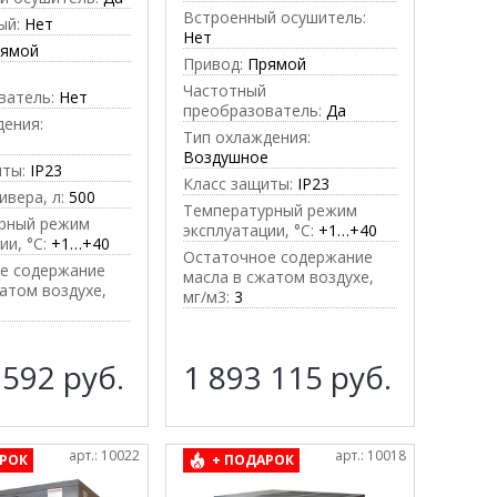
Встроенный осушитель:
ый:
Нет
Нет
рямой
Привод:
Прямой
Частотный
ватель:
Нет
преобразователь:
Да
дения:
Тип охлаждения:
е
Воздушное
иты:
IP23
Класс защиты:
IP23
вера, л:
500
Температурный режим
рный режим
эксплуатации, °C:
+1…+40
ии, °C:
+1…+40
Остаточное содержание
е содержание
масла в сжатом воздухе,
атом воздухе,
мг/м3:
3
 592
руб.
1 893 115
руб.
арт.: 10022
арт.: 10018
РОК
+ ПОДАРОК