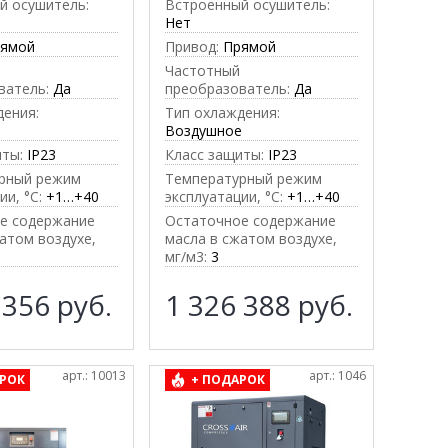
й осушитель:
Встроенный осушитель:
Нет
рямой
Привод:
Прямой
Частотный
ватель:
Да
преобразователь:
Да
дения:
Тип охлаждения:
е
Воздушное
иты:
IP23
Класс защиты:
IP23
рный режим
Температурный режим
ии, °C:
+1…+40
эксплуатации, °C:
+1…+40
е содержание
Остаточное содержание
атом воздухе,
масла в сжатом воздухе,
мг/м3:
3
 356
руб.
1 326 388
руб.
арт.: 10013
арт.: 1046
РОК
+ ПОДАРОК