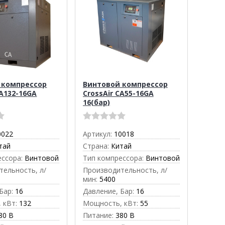
 компрессор
Винтовой компрессор
CA132-16GA
CrossAir CA55-16GA
16(бар)
0022
Артикул:
10018
тай
Страна:
Китай
ессора:
Винтовой
Тип компрессора:
Винтовой
тельность, л/
Производительность, л/
мин:
5400
Бар:
16
Давление, Бар:
16
 кВт:
132
Мощность, кВт:
55
80 В
Питание:
380 В