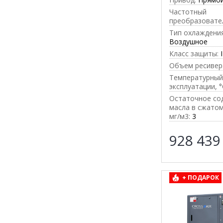
Частотный
преобразовате
Тип охлаждения
Воздушное
Класс защиты:
Объем ресивера
Температурный
эксплуатации, °
Остаточное со
масла в сжатом
мг/м3:
3
928 43
+ ПОДАРОК