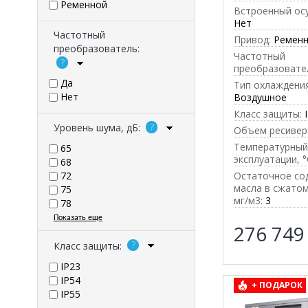
Ременной
Встроенный ос
Нет
Частотный
Привод:
Ремен
преобразователь:
Частотный
преобразовате
Да
Тип охлаждения
Нет
Воздушное
Класс защиты:
Уровень шума, дБ:
Объем ресивера
Температурный
65
эксплуатации, °
68
Остаточное со
72
масла в сжатом
75
мг/м3:
3
78
Показать еще
276 74
Класс защиты:
IP23
IP54
+ ПОДАРОК
IP55