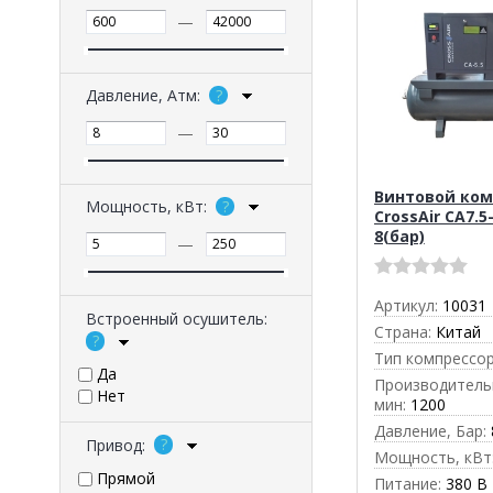
—
Давление, Атм:
—
Винтовой ком
Мощность, кВт:
CrossAir CA7.5
8(бар)
—
Артикул:
10031
Встроенный осушитель:
Страна:
Китай
Тип компрессор
Да
Производительн
Нет
мин:
1200
Давление, Бар:
Привод:
Мощность, кВт
Прямой
Питание:
380 В