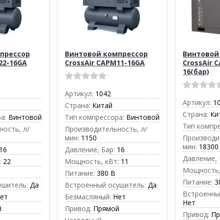
прессор
Винтовой компрессор
Винтовой
22-16GA
CrossAir CAPМ11-16GA
CrossAir 
16(бар)
Артикул:
1042
Артикул:
1
Страна:
Китай
Страна:
Ки
а:
Винтовой
Тип компрессора:
Винтовой
Тип компр
ость, л/
Производительность, л/
мин:
1150
Производи
мин:
18300
16
Давление, Бар:
16
Давление, 
:
22
Мощность, кВт:
11
Мощность,
Питание:
380 В
Питание:
3
ушитель:
Да
Встроенный осушитель:
Да
Встроенны
ет
Безмасляный:
Нет
Нет
й
Привод:
Прямой
Привод:
П