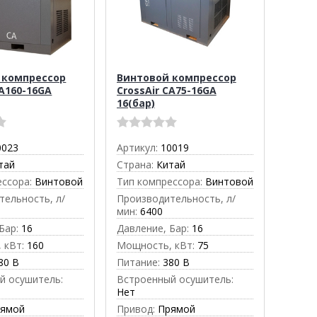
 компрессор
Винтовой компрессор
CA160-16GA
CrossAir CA75-16GA
16(бар)
0023
Артикул:
10019
тай
Страна:
Китай
ессора:
Винтовой
Тип компрессора:
Винтовой
тельность, л/
Производительность, л/
мин:
6400
Бар:
16
Давление, Бар:
16
 кВт:
160
Мощность, кВт:
75
80 В
Питание:
380 В
й осушитель:
Встроенный осушитель:
Нет
рямой
Привод:
Прямой