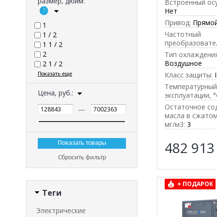
размер, дюйм:
Встроенный ос
Нет
Привод:
Прямо
1
Частотный
1 / 2
преобразовате
1 1 / 2
2
Тип охлаждения
Воздушное
2 1 / 2
Класс защиты:
Показать еще
Температурный
Цена, руб.:
эксплуатации, °
Остаточное со
—
масла в сжатом
мг/м3:
3
482 91
Сбросить фильтр
+ ПОДАРОК
Теги
Электрические