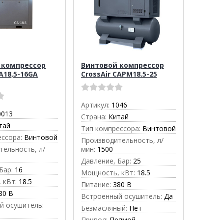
 компрессор
Винтовой компрессор
CA18,5-16GA
CrossAir CAPM18.5-25
Артикул:
1046
0013
Страна:
Китай
тай
Тип компрессора:
Винтовой
ессора:
Винтовой
Производительность, л/
тельность, л/
мин:
1500
Давление, Бар:
25
Бар:
16
Мощность, кВт:
18.5
 кВт:
18.5
Питание:
380 В
80 В
Встроенный осушитель:
Да
й осушитель:
Безмасляный:
Нет
Привод:
Прямой