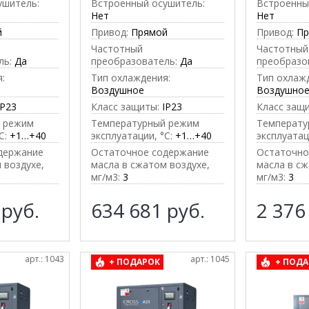
ушитель:
Встроенный осушитель:
Встроенны
Нет
Нет
й
Привод:
Прямой
Привод:
П
Частотный
Частотный
ль:
Да
преобразователь:
Да
преобразо
:
Тип охлаждения:
Тип охлаж
Воздушное
Воздушно
IP23
Класс защиты:
IP23
Класс защ
 режим
Температурный режим
Температу
C:
+1…+40
эксплуатации, °C:
+1…+40
эксплуатац
держание
Остаточное содержание
Остаточно
 воздухе,
масла в сжатом воздухе,
масла в сж
мг/м3:
3
мг/м3:
3
3
руб.
634 681
руб.
2 376
арт.: 1043
арт.: 1045
+ ПОДАРОК
+ ПОДА