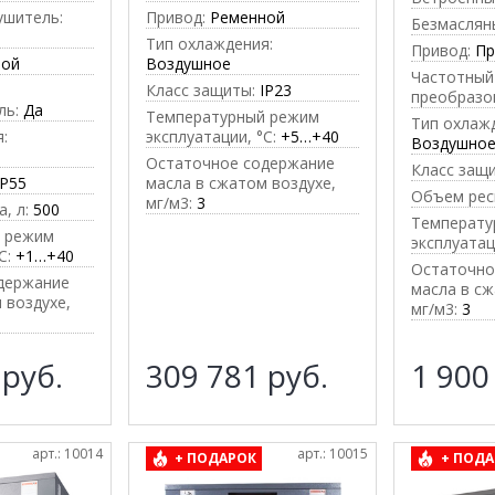
ушитель:
Привод:
Ременной
Безмаслян
Тип охлаждения:
Привод:
П
ной
Воздушное
Частотный
Класс защиты:
IP23
преобразо
ль:
Да
Температурный режим
Тип охлаж
:
эксплуатации, °C:
+5…+40
Воздушно
Остаточное содержание
Класс защ
IP55
масла в сжатом воздухе,
Объем реси
мг/м3:
3
, л:
500
Температу
 режим
эксплуатац
C:
+1…+40
Остаточно
держание
масла в сж
 воздухе,
мг/м3:
3
9
руб.
309 781
руб.
1 900
арт.: 10014
арт.: 10015
+ ПОДАРОК
+ ПОДА