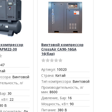
 компрессор
Винтовой компрессор
CAPM22-30
CrossAir CA90-16GA
16(бар)
047
Артикул:
10020
тай
Страна:
Китай
ессора:
Винтовой
Тип компрессора:
Винтовой
тельность, л/
Производительность, л/
мин:
8600
Бар:
30
Давление, Бар:
16
 кВт:
22
Мощность, кВт:
90
80 В
Питание:
380 В
й осушитель:
Да