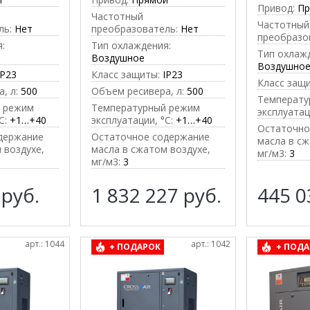
Привод:
П
Частотный
Частотный
ль:
Нет
преобразователь:
Нет
преобразо
:
Тип охлаждения:
Тип охлаж
Воздушное
Воздушно
IP23
Класс защиты:
IP23
Класс защ
, л:
500
Объем ресивера, л:
500
Температу
 режим
Температурный режим
эксплуатац
C:
+1…+40
эксплуатации, °C:
+1…+40
Остаточно
держание
Остаточное содержание
масла в сж
 воздухе,
масла в сжатом воздухе,
мг/м3:
3
мг/м3:
3
9
руб.
1 832 227
руб.
445 
арт.: 1044
арт.: 1042
+ ПОДАРОК
+ ПОДА