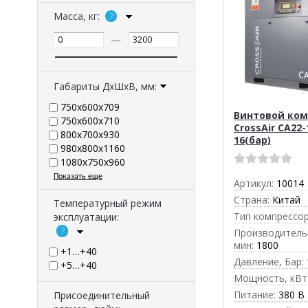
Масса, кг:
—
Габариты ДхШхВ, мм:
750х600х709
Винтовой ком
750х600х710
CrossAir CA22
800х700х930
16(бар)
980х800х1160
1080x750x960
Показать еще
Артикул:
10014
Страна:
Китай
Температурный режим
Тип компрессор
эксплуатации:
Производительн
мин:
1800
+1…+40
Давление, Бар:
+5…+40
Мощность, кВт
Питание:
380 В
Присоединительный