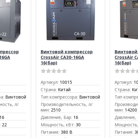
прессор
Винтовой компрессор
Винтовой
-16GA
CrossAir CA30-16GA
CrossAir 
16(бар)
16(бар)
Артикул:
10015
Артикул:
1
Страна:
Китай
Страна:
Ки
а:
Винтовой
Тип компрессора:
Винтовой
Тип компр
ость, л/
Производительность, л/
Производи
мин:
2510
мин:
14200
16
Давление, Бар:
16
Давление, 
:
22
Мощность, кВт:
30
Мощность,
Питание:
380 В
Питание:
3