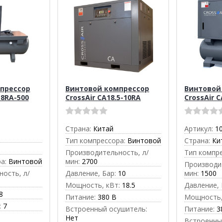
прессор
Винтовой компрессор
Винтовой
-8RA-500
CrossAir CA18.5-10RA
CrossAir 
Страна:
Китай
Артикул:
1
Тип компрессора:
Винтовой
Страна:
Ки
Производительность, л/
Тип компр
а:
Винтовой
мин:
2700
Производи
ость, л/
Давление, Бар:
10
мин:
1500
Мощность, кВт:
18.5
Давление, 
8
Питание:
380 В
Мощность,
:
7
Встроенный осушитель:
Питание:
3
Нет
Встроенны