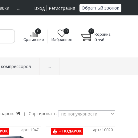
Обратный звонок
авка
...
Вход
Регистрация
0
0
0
Корзина
Сравнение
Избранное
0
руб.
 компрессоров
...
оваров:
99
Сортировать
|
арт.: 1047
арт.: 10020
РОК
+ ПОДАРОК