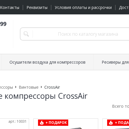
Контакты
Реквизиты
Условия оплаты и рассрочки
Дост
-99
Осушители воздуха для компрессоров
Ресиверы для
ессоры
Винтовые
CrossAir
 компрессоры CrossAir
Всего т
арт.: 10031
+ ПОДАРОК
+ ПОДА