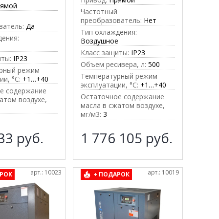
рямой
Частотный
преобразователь:
Нет
ватель:
Да
Тип охлаждения:
дения:
Воздушное
е
Класс защиты:
IP23
иты:
IP23
Объем ресивера, л:
500
рный режим
Температурный режим
ии, °C:
+1…+40
эксплуатации, °C:
+1…+40
е содержание
Остаточное содержание
атом воздухе,
масла в сжатом воздухе,
мг/м3:
3
033
руб.
1 776 105
руб.
арт.: 10023
арт.: 10019
РОК
+ ПОДАРОК