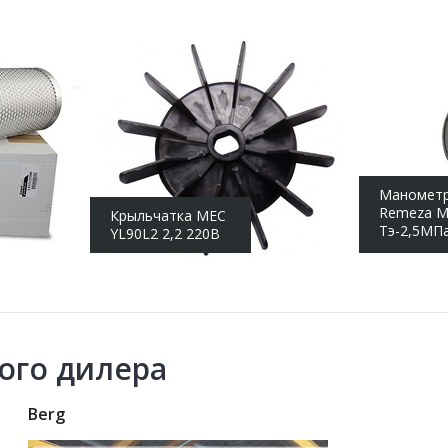
Маномет
Remeza М
Крыльчатка MEC
Тэ-2,5МПа
YL90L2 2,2 220В
паспорто
ого дилера
Berg