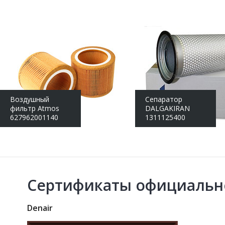
Воздушный
Сепаратор
фильтр Atmos
DALGAKIRAN
627962001140
1311125400
Сертификаты официальн
Denair