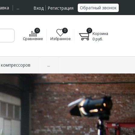
Обратный звонок
авка
...
Вход
Регистрация
0
0
0
Корзина
Сравнение
Избранное
0
руб.
 компрессоров
...