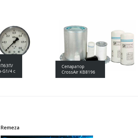
р
П63П/
Сепаратор
-G1/4 с
CrossAir KB8196
м
Remeza