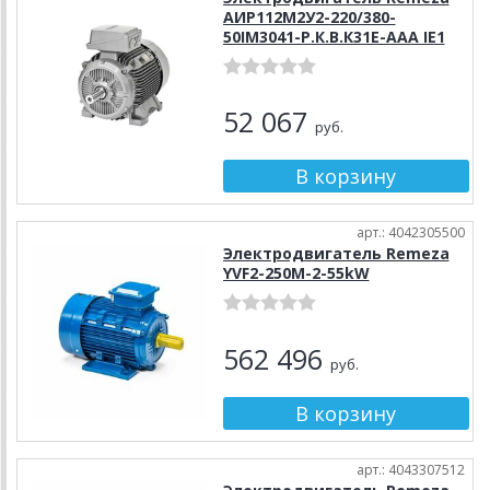
АИР112М2У2-220/380-
50IM3041-Р.К.В.К31Е-ААА IE1
52 067
руб.
арт.: 4042305500
Электродвигатель Remeza
YVF2-250M-2-55kW
562 496
руб.
арт.: 4043307512