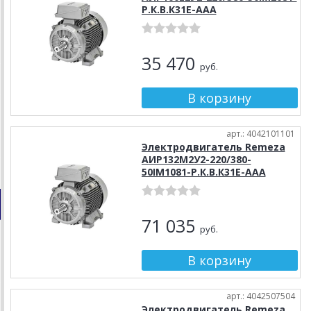
Р.К.В.К31Е-ААА
35 470
руб.
арт.: 4042101101
Электродвигатель Remeza
АИР132М2У2-220/380-
50IM1081-Р.К.В.К31Е-ААА
71 035
руб.
арт.: 4042507504
Электродвигатель Remeza