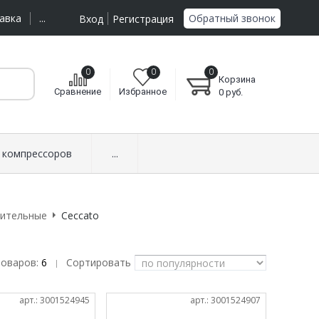
Обратный звонок
авка
...
Вход
Регистрация
0
0
0
Корзина
Сравнение
Избранное
0
руб.
 компрессоров
...
ительные
Ceccato
товаров:
6
Сортировать
|
арт.: 3001524945
арт.: 3001524907