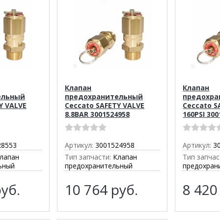
Клапан
Клапан
ельный
предохранительный
предохра
Y VALVE
Ceccato SAFETY VALVE
Ceccato S
8.8BAR 3001524958
160PSI 30
28553
Артикул:
3001524958
Артикул:
3
лапан
Тип запчасти:
Клапан
Тип запчас
ьный
предохранительный
предохран
уб.
10 764
руб.
8 42