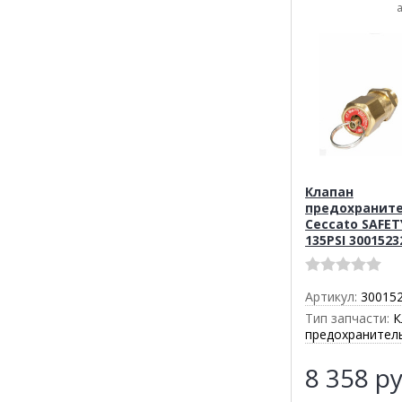
Клапан
предохранит
Ceccato SAFET
135PSI 3001523
Артикул:
30015
Тип запчасти:
К
предохранител
8 358
ру