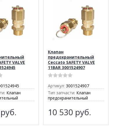
Клапан
нительный
предохранительный
AFETY VALVE
Ceccato SAFETY VALVE
01524945
11BAR 3001524907
001524945
Артикул:
3001524907
ти:
Клапан
Тип запчасти:
Клапан
ительный
предохранительный
0
руб.
10 530
руб.