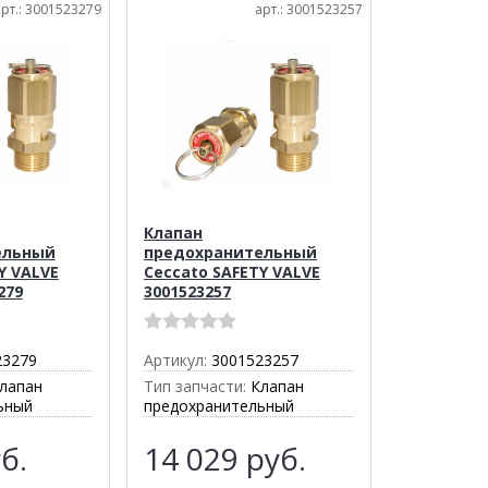
арт.: 3001523279
арт.: 3001523257
Клапан
ельный
предохранительный
Y VALVE
Ceccato SAFETY VALVE
279
3001523257
23279
Артикул:
3001523257
лапан
Тип запчасти:
Клапан
ьный
предохранительный
б.
14 029
руб.