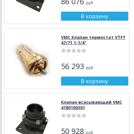
86 076
руб.
VMC Клапан термостат VTFT
47/71 1-1/4"
56 293
руб.
Клапан всасывающий VMC
4180100301
50 928
руб.