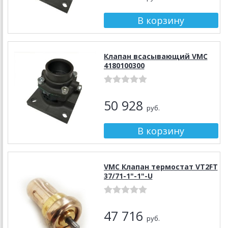
Клапан всасывающий VMC
4180100300
50 928
руб.
VMC Клапан термостат VT2FT
37/71-1"-1"-U
47 716
руб.