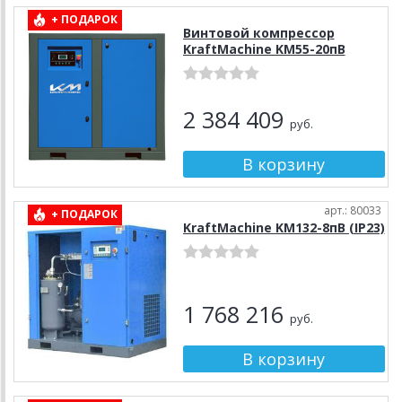
+ ПОДАРОК
Винтовой компрессор
KraftMachine KM55-20пВ
2 384 409
руб.
арт.: 80033
+ ПОДАРОК
KraftMachine KM132-8пВ (IP23)
1 768 216
руб.