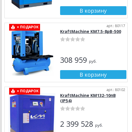
арт.: 80117
+ ПОДАРОК
KraftMachine КМ7.5-8рВ-500
308 959
руб.
арт.: 80102
+ ПОДАРОК
KraftMachine KM132-10пВ
(IP54)
2 399 528
руб.