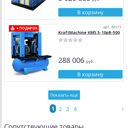
арт.: 80115
+ ПОДАРОК
KraftMachine КМ5.5-10рВ-500
288 006
руб.
Показать еще
1
2
3
4
Сопутствующие товары