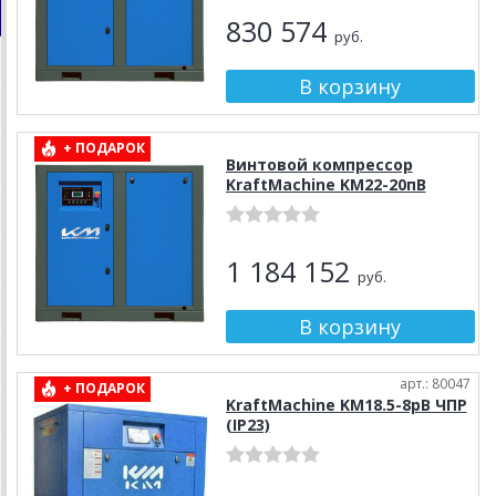
830 574
руб.
+ ПОДАРОК
Винтовой компрессор
KraftMachine KM22-20пВ
1 184 152
руб.
арт.: 80047
+ ПОДАРОК
KraftMachine KM18.5-8рВ ЧПР
(IP23)