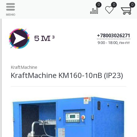
0
0
0
+78003026271
9:00 - 18:00, пн-пт
KraftMachine
KraftMachine KM160-10пВ (IP23)