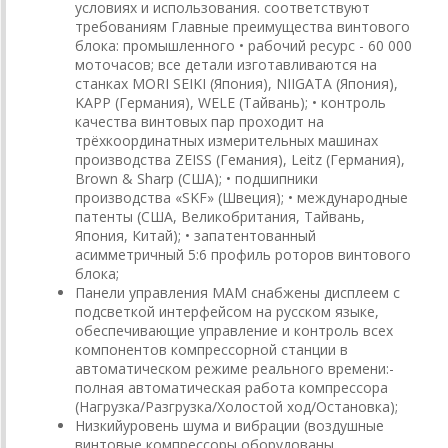
условиях и использования. соответствуют
требованиям Главные преимущества винтового
блока: промышленного • рабочий ресурс - 60 000
моточасов; все детали изготавливаются на
станках MORI SEIKI (Япония), NIIGATA (Япония),
KAPP (Германия), WELE (Тайвань); • контроль
качества винтовых пар проходит на
трёхкоординатных измерительных машинах
производства ZEISS (Гемания), Leitz (Германия),
Brown & Sharp (США); • подшипники
производства «SKF» (Швеция); • международные
патенты (США, Великобритания, Тайвань,
Япония, Китай); • запатентованный
асимметричный 5:6 профиль роторов винтового
блока;
Панели управления MAM снабжены дисплеем с
подсветкой интерфейсом на русском языке,
обеспечивающие управление и контроль всех
компонентов компрессорной станции в
автоматическом режиме реального времени:-
полная автоматическая работа компрессора
(Нагрузка/Разгрузка/Холостой ход/Остановка);
Низкийуровень шума и вибрации (воздушные
винтовые компрессоры оборудованы