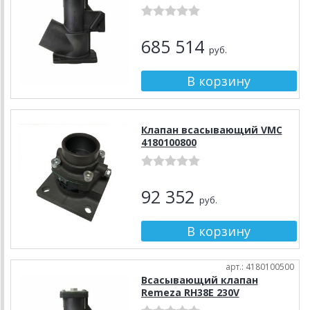
685 514
руб.
Клапан всасывающий VMC
4180100800
92 352
руб.
арт.: 4180100500
Всасывающий клапан
Remeza RH38Е 230V