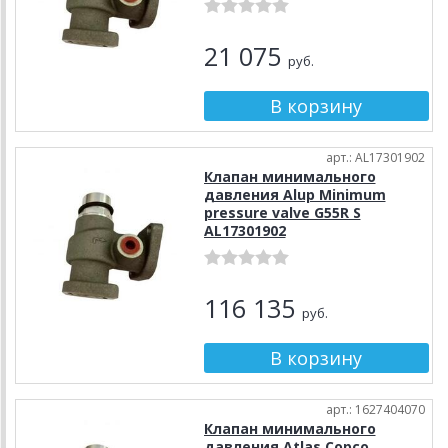
21 075
руб.
арт.: AL17301902
Клапан минимального
давления Alup Minimum
pressure valve G55R S
AL17301902
116 135
руб.
арт.: 1627404070
Клапан минимального
давления Atlas Copco