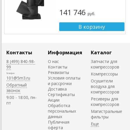
141 746
руб.
Контакты
Информация
Каталог
8 (499) 840-98-
О нас
Запчасти для
99
Контакты
компрессоров
Реквизиты
Компрессоры
Телефон
101@5m3.ru
Условия оплаты
Осушители
и рассрочки
Обратный
воздуха для
Доставка
звонок
компрессоров
Сертификаты
9:00 - 18:00, пн-
Ресиверы для
Акции
пт
компрессоров
Обработка
персональных
Магистральные
данных
фильтры
Публичная
оферта