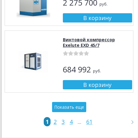
2 275 700
руб.
Винтовой компрессор
Exelute EXD 45/7
684 992
руб.
Показать еще
1
2
3
4
...
61