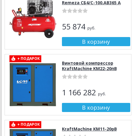
Remeza СБ4/С-100.АВ365 A
55 874
руб.
+ ПОДАРОК
Винтовой компрессор
KraftMachine KM22-20пВ
1 166 282
руб.
+ ПОДАРОК
KraftMachine KM11-20рВ