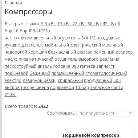
Главная
Компрессоры
Быстрые ссылки:
5,5 кВт
15 кВт
22 кВт
30 кВт
45 кВт
8
бар
10 бар
IP54
IP23
с
частотником
дизельный
осушитель
3/4
1/2
воздушные
лучшие
дизельные
мобильный
электрический
масляный
недорогой
хороший
безмасляный
ремеза
ременный
ресивер
масло
пневматический
осушитель
высокого давления
пескоструйный
дизель
головка
380
remeza
запчасти
поршневой
бежецкий
промышленный
стоматологический
электро
лазарной резки
спиральный
продувочный
500
литров
без ресивера
поршневой
10 бар
запасные части
220В
Всего товаров:
2422
|
Сортировать
Поршневой компрессор