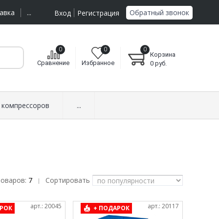
Обратный звонок
авка
...
Вход
Регистрация
0
0
0
Корзина
Сравнение
Избранное
0
руб.
 компрессоров
...
товаров:
7
Сортировать
|
арт.: 20045
арт.: 20117
РОК
+ ПОДАРОК