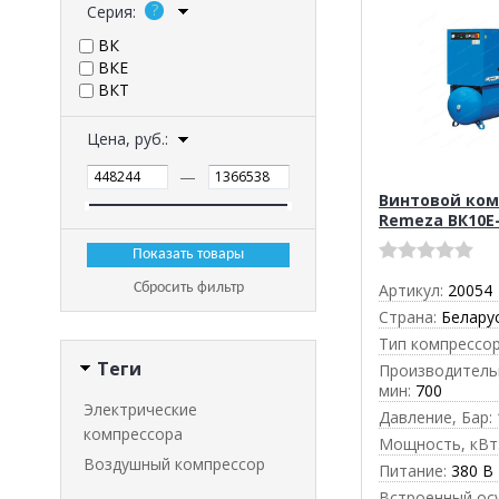
Серия:
ВК
ВКЕ
ВКТ
Цена, руб.:
—
Винтовой ком
Remeza ВК10E
Сбросить фильтр
Артикул:
20054
Страна:
Белару
Тип компрессор
Теги
Производительн
мин:
700
Электрические
Давление, Бар:
компрессора
Мощность, кВт
Воздушный компрессор
Питание:
380 В
Встроенный ос