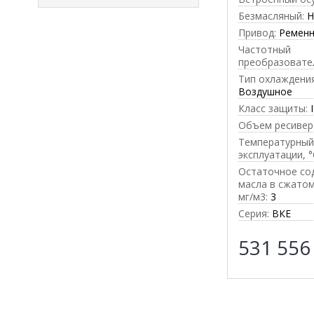
Безмасляный:
Н
Привод:
Ремен
Частотный
преобразовате
Тип охлаждения
Воздушное
Класс защиты:
Объем ресивера
Температурный
эксплуатации, °
Остаточное со
масла в сжатом
мг/м3:
3
Серия:
ВКЕ
531 55