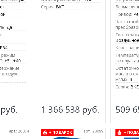
ет
Серия:
ВКТ
Безмаслян
ной
Привод:
Ре
Частотный
ль:
Да
преобразо
:
Тип охлаж
Воздушно
IP54
Класс защ
 режим
Температу
C:
+5…+40
эксплуатац
держание
Остаточно
 воздухе,
масла в сж
мг/м3:
3
Серия:
ВКЕ
4
руб.
1 366 538
руб.
509 
арт.: 20054
арт.: 20099
+ ПОДАРОК
+ ПОДА