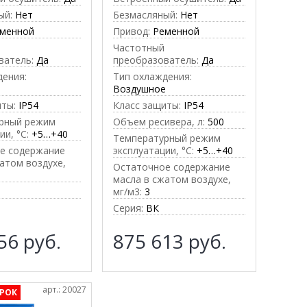
ый:
Нет
Безмасляный:
Нет
менной
Привод:
Ременной
Частотный
ватель:
Да
преобразователь:
Да
дения:
Тип охлаждения:
е
Воздушное
иты:
IP54
Класс защиты:
IP54
рный режим
Объем ресивера, л:
500
ии, °C:
+5…+40
Температурный режим
е содержание
эксплуатации, °C:
+5…+40
атом воздухе,
Остаточное содержание
масла в сжатом воздухе,
мг/м3:
3
Серия:
ВК
656
руб.
875 613
руб.
арт.: 20027
РОК