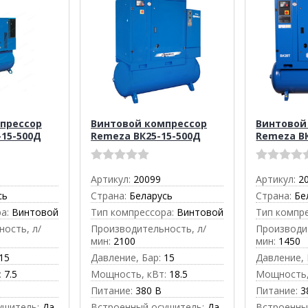
прессор
Винтовой компрессор
Винтовой
-15-500Д
Remeza ВК25-15-500Д
Remeza В
Артикул:
20099
Артикул:
2
сь
Страна:
Беларусь
Страна:
Бе
а:
Винтовой
Тип компрессора:
Винтовой
Тип компр
ость, л/
Производительность, л/
Производи
мин:
2100
мин:
1450
15
Давление, Бар:
15
Давление, 
:
7.5
Мощность, кВт:
18.5
Мощность,
Питание:
380 В
Питание:
3
ушитель:
Да
Встроенный осушитель:
Да
Встроенны