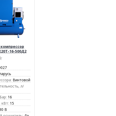
 компрессор
К20Т-16-500Д2
0027
ларусь
ессора:
Винтовой
тельность, л/
Бар:
16
 кВт:
15
80 В
й осушитель:
Да