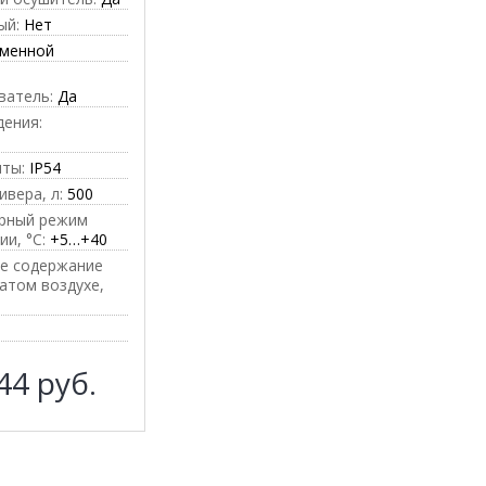
ый:
Нет
менной
ватель:
Да
дения:
е
иты:
IP54
вера, л:
500
рный режим
ии, °C:
+5…+40
е содержание
атом воздухе,
Т
144
руб.