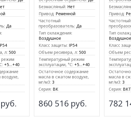
ет
Безмасляный:
Нет
Безмаслян
ной
Привод:
Ременной
Привод:
Ре
Частотный
Частотный
ль:
Да
преобразователь:
Да
преобразо
:
Тип охлаждения:
Тип охлаж
Воздушное
Воздушно
IP54
Класс защиты:
IP54
Класс защ
, л:
500
Объем ресивера, л:
500
Объем реси
 режим
Температурный режим
Температу
C:
+5…+40
эксплуатации, °C:
+5…+40
эксплуатац
держание
Остаточное содержание
Остаточно
 воздухе,
масла в сжатом воздухе,
масла в сж
мг/м3:
3
мг/м3:
3
Серия:
ВК
Серия:
ВК
6
руб.
860 516
руб.
782 