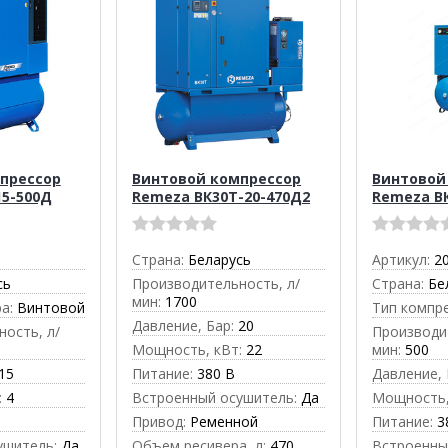
прессор
Винтовой компрессор
Винтовой
15-500Д
Remeza ВК30Т-20-470Д2
Remeza В
Страна:
Беларусь
Артикул:
2
сь
Производительность, л/
Страна:
Бе
мин:
1700
а:
Винтовой
Тип компр
Давление, Бар:
20
ость, л/
Производи
Мощность, кВт:
22
мин:
500
15
Питание:
380 В
Давление, 
:
4
Встроенный осушитель:
Да
Мощность,
Привод:
Ременной
Питание:
3
ушитель:
Да
Объем ресивера, л:
470
Встроенны