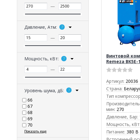
—
Давление, Атм:
—
Винтовой ком
Мощность, кВт:
Remeza ВК5E-
—
Артикул:
20036
Страна:
Белару
Уровень шума, дБ:
Тип компрессор
66
Производительн
67
мин:
270
68
Давление, Бар:
69
Мощность, кВт
70
Питание:
380 В
Показать еще
Встроенный ос