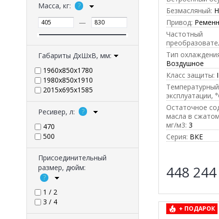
Масса, кг:
Безмасляный:
Н
Привод:
Ремен
—
Частотный
преобразовате
Тип охлаждения
Габариты ДхШхВ, мм:
Воздушное
1960x850x1780
Класс защиты:
1980х850х1910
Температурный
2015x695x1585
эксплуатации, °
Остаточное со
Ресивер, л:
масла в сжатом
мг/м3:
3
470
500
Серия:
ВКЕ
Присоединительный
448 24
размер, дюйм:
1 / 2
3 / 4
+ ПОДАРОК