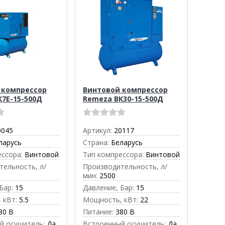
 компрессор
Винтовой компрессор
К7E-15-500Д
Remeza ВК30-15-500Д
0045
Артикул:
20117
ларусь
Страна:
Беларусь
ессора:
Винтовой
Тип компрессора:
Винтовой
тельность, л/
Производительность, л/
мин:
2500
Бар:
15
Давление, Бар:
15
 кВт:
5.5
Мощность, кВт:
22
80 В
Питание:
380 В
й осушитель:
Да
Встроенный осушитель:
Да