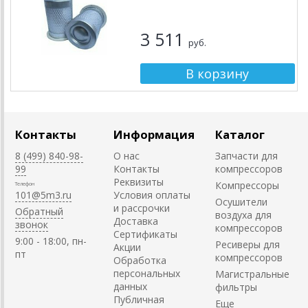
3 511
руб.
Контакты
Информация
Каталог
8 (499) 840-98-
О нас
Запчасти для
99
Контакты
компрессоров
Реквизиты
Компрессоры
Телефон
101@5m3.ru
Условия оплаты
Осушители
и рассрочки
Обратный
воздуха для
Доставка
звонок
компрессоров
Сертификаты
9:00 - 18:00, пн-
Ресиверы для
Акции
пт
компрессоров
Обработка
персональных
Магистральные
данных
фильтры
Публичная