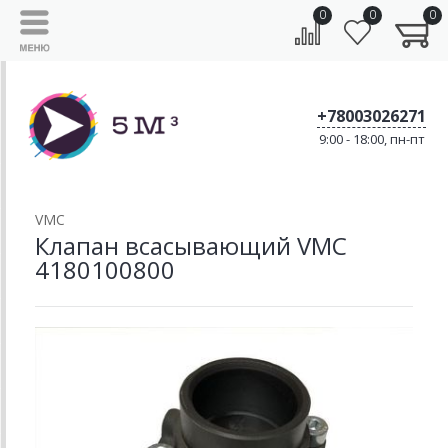
0
0
0
+78003026271
9:00 - 18:00, пн-пт
VMC
Клапан всасывающий VMC
4180100800