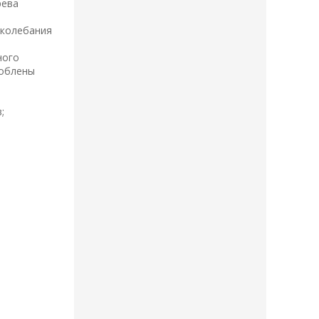
рева
 колебания
ного
соблены
;