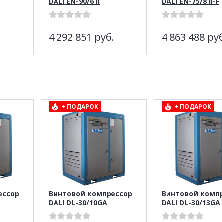
DALI EN-90/6 II
DALI EN-75/8 II-F
.
4 292 851
руб.
4 863 488
руб
+ ПОДАРОК
+ ПОДАРОК
ессор
Винтовой компрессор
Винтовой комп
DALI DL-30/10GA
DALI DL-30/13GA