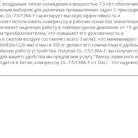
 с воздушным типом охлаждения и мощностью 7.5 кВт обеспечив
еальным выбором для различных промышленных задач. С присоед
н, DL-7.5/13RA-F гарантирует высокую эффективность и
оляет использовать компрессор в рабочих зонах без значитель
печивает надежную работу в температурном диапазоне от +5 до 
м преобразователем, что повышает его долговечность и
в сжатом воздухе составляет всего 3 мг/м3, что минимизирует
80x830x1220 мм) и масса 350 кг делают его компактным и удобн
ильную работу устройства. Покупая DL-7.5/13RA-F, вы получаете
для вашего удобства мы предлагаем услугу "Выезд сервисного 
дится в Китае, компрессор DL-7.5/13RA-F от DALI - это надежно