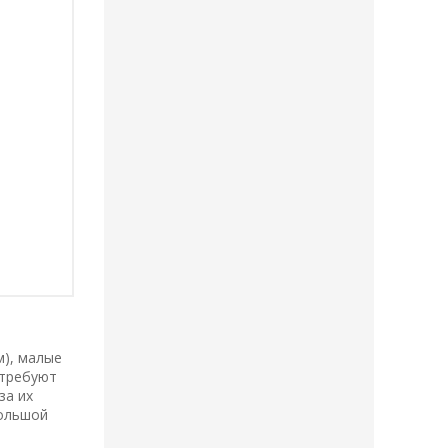
), малые
 требуют
за их
большой