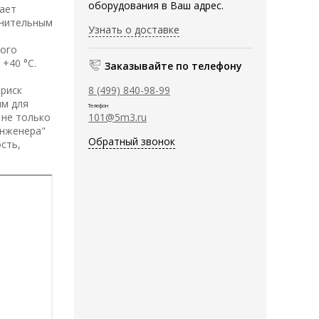
оборудования в Ваш адрес.
ает
инительным
Узнать о доставке
ного
+40 °C.
Заказывайте по телефону
 риск
8 (499) 840-98-99
ым для
Телефон
 не только
101@5m3.ru
инженера"
Обратный звонок
сть,