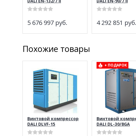
DALI EN-132/7 II
DALI EN-90/7 II
5 676 997
руб.
4 292 851
руб
Похожие товары
+ ПОДАРОК
Винтовой компрессор
Винтовой компр
DALI DLVF-15
DALI DL-30/8GA