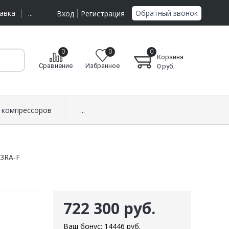
Обратный звонок
авка
...
Вход
Регистрация
0
0
0
Корзина
Сравнение
Избранное
0
руб.
 компрессоров
...
13RA-F
722 300 руб.
Ваш бонус:
14446
руб.