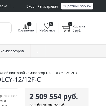
Обратный звонок
авка
...
Вход
Регистрация
0
0
0
Корзина
Сравнение
Избранное
0
руб.
 компрессоров
...
жной винтовой компрессор DALI DLCY-12/12F-C
LCY-12/12F-C
2 509 554 руб.
ортативное
ия и
Ваш бонус:
50192
руб.
ся в