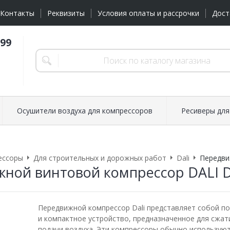
Контакты
Реквизиты
Условия оплаты и рассрочки
Дост
-99
Осушители воздуха для компрессоров
Ресиверы для
ессоры
Для строительных и дорожных работ
Dali
Передви
ной винтовой компрессор DALI D
Передвижной компрессор Dali представляет собой п
и компактное устройство, предназначенное для сжат
подачи воздуха. Эти компрессоры обычно используют