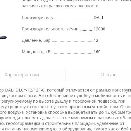
различных отраслях промышленности.
Производитель
DALI
Производительность, л/мин
12000
Давление, Бар
12
Мощность, кВт
160
Характеристики
Отзывы
 DALI DLCY-12/12F-C, который отличается от рамных конструк
 двухосном шасси. Это обеспечивает удобную мобильность и ги
 регулируемому по высоте дышлу и торсионной подвеске, при
ому средству с соответствующим прицепным устройством. Осно
ого воздуха. Установка способна вырабатывать до 12 кубометр
 производительность делает его незаменимым в различных облас
о, геологоразведка и строительные площадки, удаленные от
для питания пневмоприводного оборудования, такого как отбой