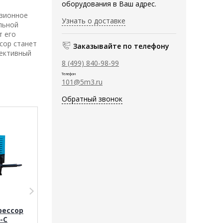
оборудования в Ваш адрес.
озионное
Узнать о доставке
льной
т его
сор станет
Заказывайте по телефону
фективный
8 (499) 840-98-99
Телефон
101@5m3.ru
Обратный звонок
Передвижной
Передвижной
рессор
винтовой компрессор
винтовой ком
-C
DALI DLZJ-29/23F-Y
DALI DLCY-26/2