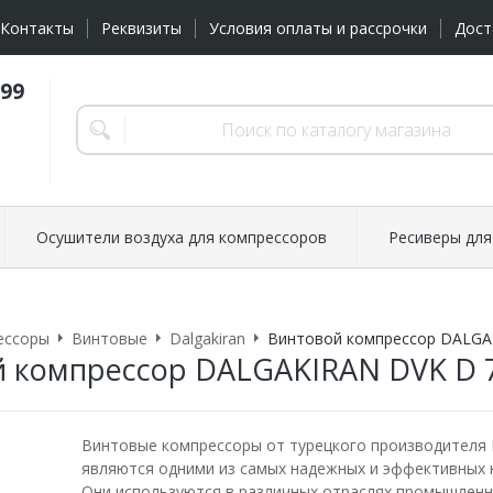
Контакты
Реквизиты
Условия оплаты и рассрочки
Дост
-99
Осушители воздуха для компрессоров
Ресиверы для
ессоры
Винтовые
Dalgakiran
Винтовой компрессор DALGAK
 компрессор DALGAKIRAN DVK D 7
Винтовые компрессоры от турецкого производителя D
являются одними из самых надежных и эффективных н
Они используются в различных отраслях промышленн