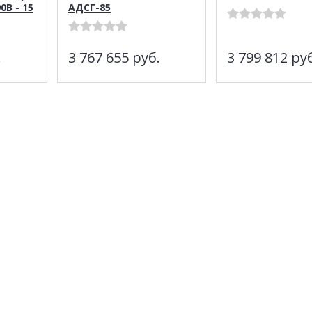
0B - 15
АДСГ-85
.
3 767 655
руб.
3 799 812
руб