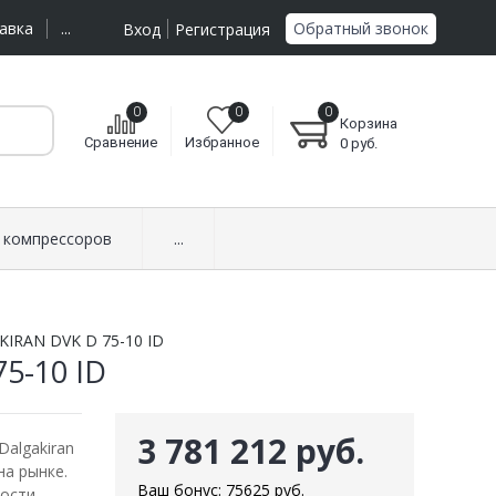
Обратный звонок
авка
...
Вход
Регистрация
0
0
0
Корзина
Сравнение
Избранное
0
руб.
 компрессоров
...
IRAN DVK D 75-10 ID
5-10 ID
3 781 212 руб.
algakiran
а рынке.
Ваш бонус:
75625
руб.
ости.