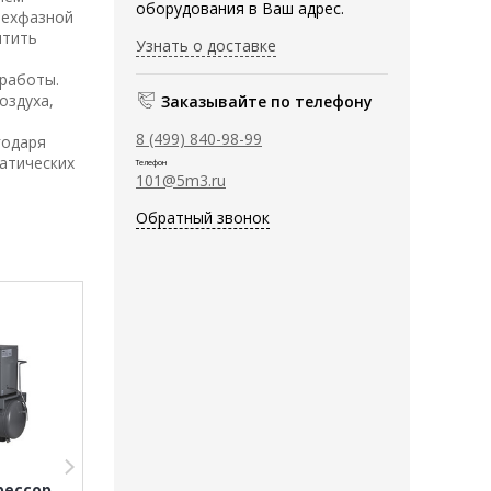
оборудования в Ваш адрес.
рехфазной
итить
Узнать о доставке
 работы.
оздуха,
Заказывайте по телефону
8 (499) 840-98-99
годаря
атических
Телефон
101@5m3.ru
Обратный звонок
+ ПОДАРОК
+ ПОДАРОК
рессор
Винтовой компрессор
Винтовой ком