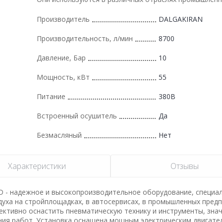
Производитель
DALGAKIRAN
Производительность, л/мин
8700
Давление, Бар
10
Мощность, кВт
55
Питание
380В
Встроенный осушитель
Да
Безмасляный
Нет
Характеристики
Отзывы
D - надежное и высокопроизводительное оборудование, специа
уха на стройплощадках, в автосервисах, в промышленных предп
ективно оснастить пневматическую технику и инструменты, зна
ния работ. Установка оснащена мощным электрическим двигате