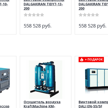
7-10-
DALGAKIRAN TIDY7-13-
DALGAKIRAN TIDY
200
200
558 528
руб.
558 528
руб.
+ ПОДАРОК
Осушитель воздуха
Винтовой комп
ессор
KraftMachine КМ-
DALI EN-55/5F