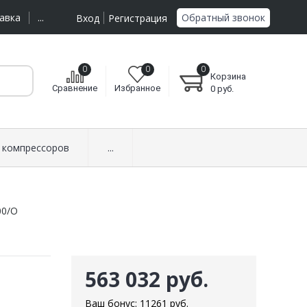
Обратный звонок
авка
...
Вход
Регистрация
0
0
0
Корзина
Сравнение
Избранное
0
руб.
 компрессоров
...
00/О
563 032 руб.
Ваш бонус:
11261
руб.