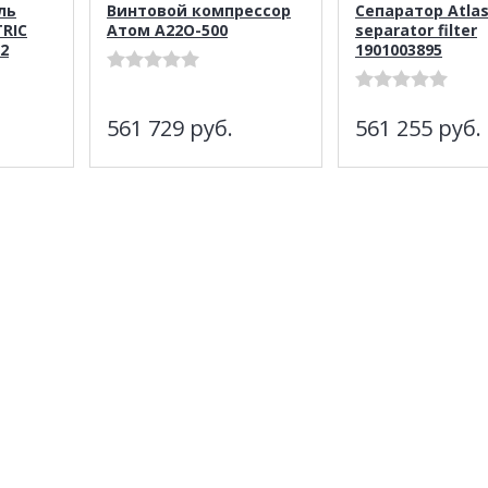
ль
Винтовой компрессор
Сепаратор Atla
TRIC
Атом А22О-500
separator filter
2
1901003895
561 729
руб.
561 255
руб.