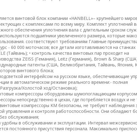
вляется винтовой блок компании «HANBELL»– крупнейшего миро
ектующих с комплексами по всему миру. Комплект уплотнений в
ежного обеспечения уплотнения вала с длительным сроком служ
 используются подшипники увеличенного размера, которые мак
пользования. соответствуют требованиям Главные преимуществ
рс - 60 000 моточасов; все детали изготавливаются на станках 
ELE (Тайвань); • контроль качества винтовых пар проходит на
одства ZEISS (Гемания), Leitz (Германия), Brown & Sharp (США)
ждународные патенты (США, Великобритания, Тайвань, Япония, Ки
оторов винтового блока;
одсветкой интерфейсом на русском языке, обеспечивающие уп
нции в автоматическом режиме реального времени:- полная
Разгрузка/Холостой ход/Остановка);
интовые компрессоры оборудованы шумопоглащающим корпусом
ессоры непосредственно в цехах, где потребляется воздух и не
 винтовые компрессоры KM безопасны, не требуют наблюдения з
мой управления и контроля работоспособности. Они обладают 
без обслуживания;
удобны в обслуживании и эксплуатации. Интервал межсервисн
уется постоянного присутствия персонала. Максимально приспо