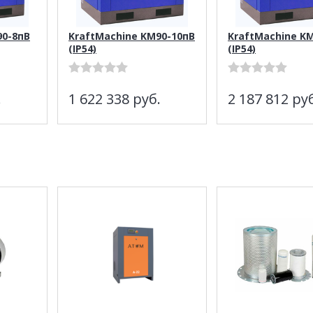
90-8пВ
KraftMachine KM90-10пВ
KraftMachine K
(IP54)
(IP54)
.
1 622 338
руб.
2 187 812
руб