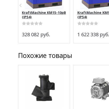
KraftMachine KM15-10рВ
KraftMachine KM
(IP54)
(IP54)
328 082
руб.
1 622 338
руб
Похожие товары