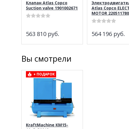
Клапан Atlas Copco
Электродвигате
Suction valve 1901002671
Atlas Copco ELEC
MOTOR 220511780
563 810
руб.
564 196
руб.
Вы смотрели
+ ПОДАРОК
KraftMachine КМ15-