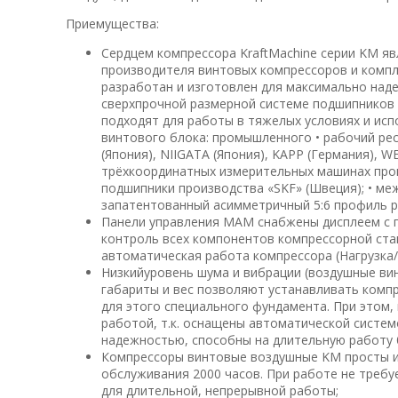
Приемущества:
Сердцем компрессора KraftMachine серии KM я
производителя винтовых компрессоров и компл
разработан и изготовлен для максимально над
сверхпрочной размерной системе подшипников
подходят для работы в тяжелых условиях и ис
винтового блока: промышленного • рабочий ресу
(Япония), NIIGATA (Япония), KAPP (Германия), W
трёхкоординатных измерительных машинах произв
подшипники производства «SKF» (Швеция); • ме
запатентованный асимметричный 5:6 профиль р
Панели управления MAM снабжены дисплеем с п
контроль всех компонентов компрессорной ста
автоматическая работа компрессора (Нагрузка/
Низкийуровень шума и вибрации (воздушные в
габариты и вес позволяют устанавливать компр
для этого специального фундамента. При этом,
работой, т.к. оснащены автоматической систе
надежностью, способны на длительную работу 
Компрессоры винтовые воздушные KM просты и 
обслуживания 2000 часов. При работе не треб
для длительной, непрерывной работы;