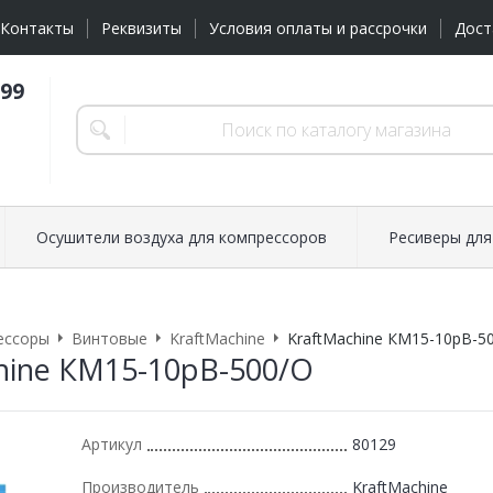
Контакты
Реквизиты
Условия оплаты и рассрочки
Дост
-99
Осушители воздуха для компрессоров
Ресиверы для
ессоры
Винтовые
KraftMachine
KraftMachine КМ15-10рВ-5
hine КМ15-10рВ-500/О
Артикул
80129
Производитель
KraftMachine