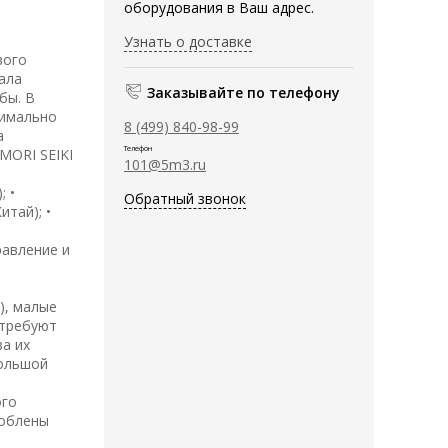
оборудования в Ваш адрес.
Узнать о доставке
вого
ала
Заказывайте по телефону
бы. В
симально
8 (499) 840-98-99
а
Телефон
MORI SEIKI
101@5m3.ru
; •
Обратный звонок
тай); •
равление и
), малые
 требуют
а их
большой
ого
соблены