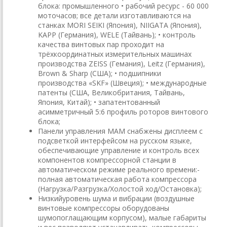
блока: промышленного • рабочий ресурс - 60 000
моточасов; все детали изготавливаются на
станках MORI SEIKI (Япония), NIIGATA (Япония),
KAPP (Германия), WELE (Тайвань); • контроль
качества винтовых пар проходит на
трёхкоординатных измерительных машинах
производства ZEISS (Гемания), Leitz (Германия),
Brown & Sharp (США); • подшипники
производства «SKF» (Швеция); • международные
патенты (США, Великобритания, Тайвань,
Япония, Китай); • запатентованный
асимметричный 5:6 профиль роторов винтового
блока;
Панели управления MAM снабжены дисплеем с
подсветкой интерфейсом на русском языке,
обеспечивающие управление и контроль всех
компонентов компрессорной станции в
автоматическом режиме реального времени:-
полная автоматическая работа компрессора
(Нагрузка/Разгрузка/Холостой ход/Остановка);
Низкийуровень шума и вибрации (воздушные
винтовые компрессоры оборудованы
шумопоглащающим корпусом), малые габариты