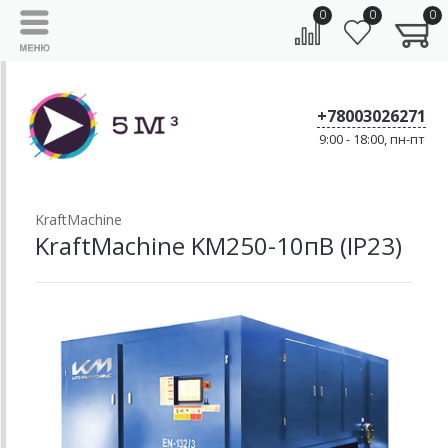
0
0
0
+78003026271
9:00 - 18:00, пн-пт
KraftMachine
KraftMachine KM250-10пВ (IP23)