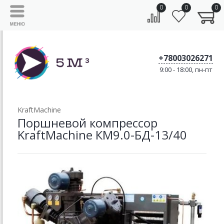
0
0
0
+78003026271
9:00 - 18:00, пн-пт
KraftMachine
Поршневой компрессор
KraftMachine КМ9.0-БД-13/40