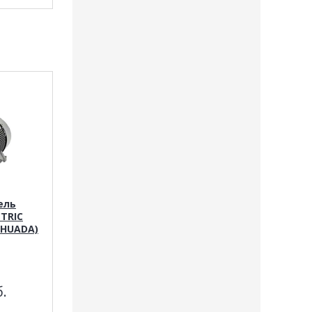
ель
CTRIC
/HUADA)
.