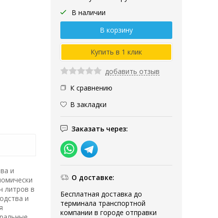
В наличии
добавить отзыв
К сравнению
В закладки
Заказать через:
ва и
О доставке:
номически
ч литров в
Бесплатная доставка до
одства и
терминала транспортной
я
компании в городе отправки
тральные