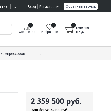
Обратный звонок
авка
...
Вход
Регистрация
0
0
0
Корзина
Сравнение
Избранное
0
руб.
 компрессоров
...
2 359 500 руб.
Ваш бонус:
47190
руб.