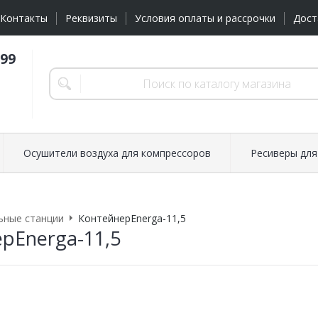
Контакты
Реквизиты
Условия оплаты и рассрочки
Дост
-99
Осушители воздуха для компрессоров
Ресиверы для
ьные станции
КонтейнерEnerga-11,5
рEnerga-11,5