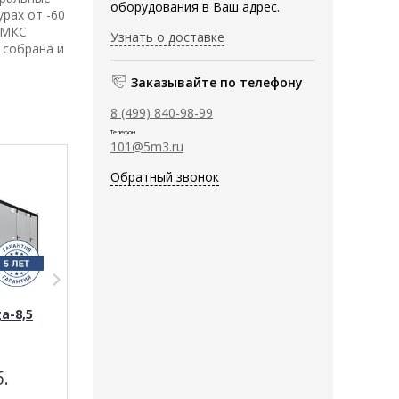
оборудования в Ваш адрес.
рах от -60
. МКС
Узнать о доставке
 собрана и
Заказывайте по телефону
8 (499) 840-98-99
Телефон
101@5m3.ru
Обратный звонок
a-8,5
КонтейнерEnerga-6,5
КонтейнерEner
.
1 152 580
руб.
1 049 620
ру