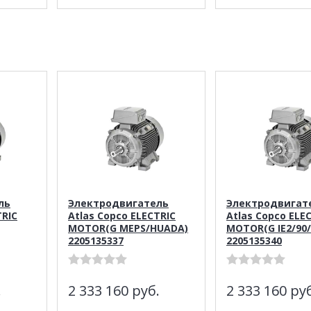
ль
Электродвигатель
Электродвигат
TRIC
Atlas Copco ELECTRIC
Atlas Copco ELE
MOTOR(G MEPS/HUADA)
MOTOR(G IE2/90
2205135337
2205135340
.
2 333 160
руб.
2 333 160
руб