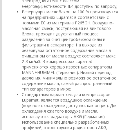
Электродвигатели с классом
энергоэффективности IE4 доступны по запросу;
Резервуары маслобаков на 100 % производятся
на предприятиях Lupamat в соответствии с
нормами ЕС из материала P265GH. Воздушно-
масляная смесь, поступающая из винтового
блока, проходит двухэтапный процесс
разделения за счет центробежной силы и
фильтрации в сепараторе. На выходе из
резервуара остаточное содержание масла в
очищенном от масла воздухе составляет макс.
2-3 мг/м3. В компрессорах Lupamat
применяются хорошо известные сепараторы
MANN+HUMMEL (Германия). Низкий перепад
давления, минимально возможное остаточное
содержание масла, самый распространенный
тип сепараторов в мире;
Стандартным вариантом, для компрессоров
Lupamat, является воздушное охлаждение
(водяное охлаждение доступно, как опция). Для
охлаждения сжатого воздуха и масла,
используются радиаторы AKG (Германия).
Использование специально разработанных
профилей, в конструкции радиаторов AKG,