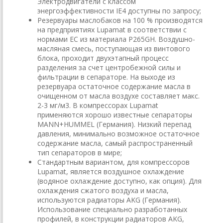
Электродвигатели с классом
энергоэффективности IE4 доступны по запросу;
Резервуары маслобаков на 100 % производятся
на предприятиях Lupamat в соответствии с
нормами ЕС из материала P265GH. Воздушно-
масляная смесь, поступающая из винтового
блока, проходит двухэтапный процесс
разделения за счет центробежной силы и
фильтрации в сепараторе. На выходе из
резервуара остаточное содержание масла в
очищенном от масла воздухе составляет макс.
2-3 мг/м3. В компрессорах Lupamat
применяются хорошо известные сепараторы
MANN+HUMMEL (Германия). Низкий перепад
давления, минимально возможное остаточное
содержание масла, самый распространенный
тип сепараторов в мире;
Стандартным вариантом, для компрессоров
Lupamat, является воздушное охлаждение
(водяное охлаждение доступно, как опция). Для
охлаждения сжатого воздуха и масла,
используются радиаторы AKG (Германия).
Использование специально разработанных
профилей, в конструкции радиаторов AKG,