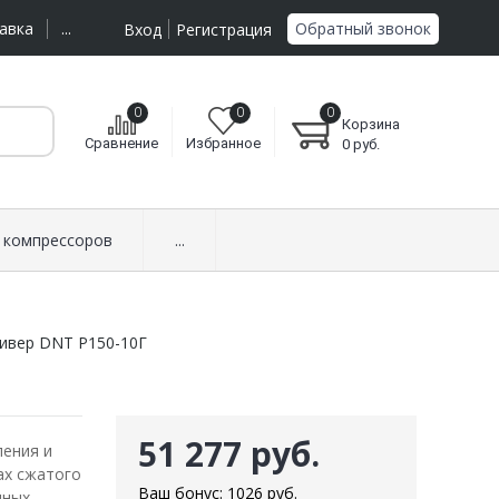
Обратный звонок
авка
...
Вход
Регистрация
0
0
0
Корзина
Сравнение
Избранное
0
руб.
 компрессоров
...
ивер DNT Р150-10Г
51 277 руб.
ления и
ах сжатого
Ваш бонус:
1026
руб.
нных