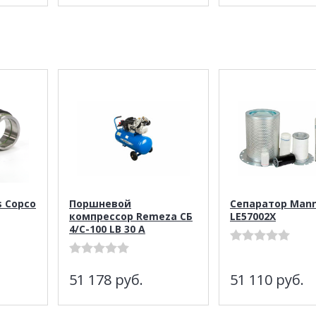
 Copco
Поршневой
Сепаратор Man
компрессор Remeza СБ
LE57002X
4/С-100 LB 30 A
51 178
руб.
51 110
руб.