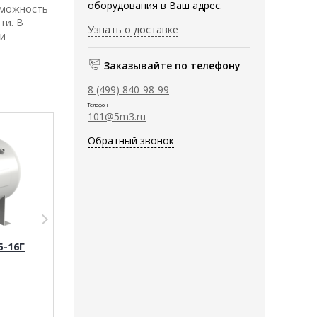
оборудования в Ваш адрес.
зможность
ти. В
Узнать о доставке
 и
Заказывайте по телефону
8 (499) 840-98-99
Телефон
101@5m3.ru
Обратный звонок
5-16Г
Ресивер DNT P900-10Г
Ресивер DNT Р
153 634
руб.
98 800
руб.