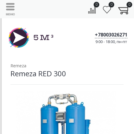
0
0
0
+78003026271
9:00 - 18:00, пн-пт
Remeza
Remeza RED 300