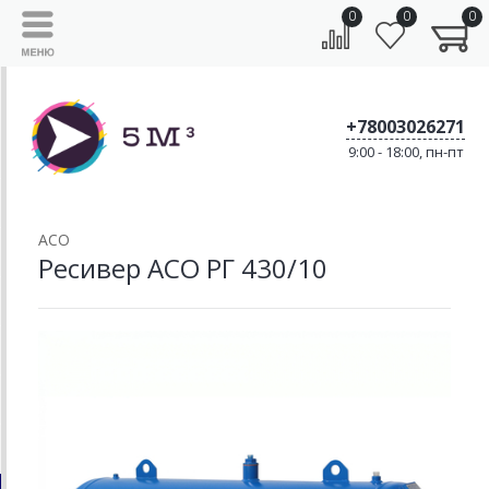
0
0
0
+78003026271
9:00 - 18:00, пн-пт
АСО
Ресивер АСО РГ 430/10