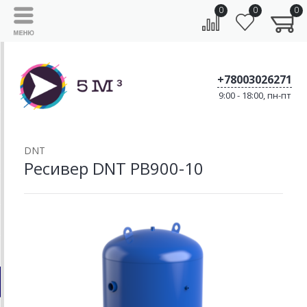
0
0
0
+78003026271
9:00 - 18:00, пн-пт
DNT
Ресивер DNT РВ900-10