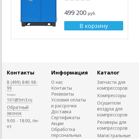
499 200
руб.
Контакты
Информация
Каталог
8 (499) 840-98-
О нас
Запчасти для
99
Контакты
компрессоров
Реквизиты
Компрессоры
Телефон
101@5m3.ru
Условия оплаты
Осушители
и рассрочки
Обратный
воздуха для
Доставка
звонок
компрессоров
Сертификаты
9:00 - 18:00, пн-
Ресиверы для
Акции
пт
компрессоров
Обработка
персональных
Магистральные