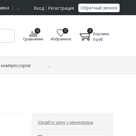
Обратный звонок
авка
...
Вход
Регистрация
0
0
0
Корзина
Сравнение
Избранное
0
руб.
 компрессоров
...
Узнайте цену у менеджера