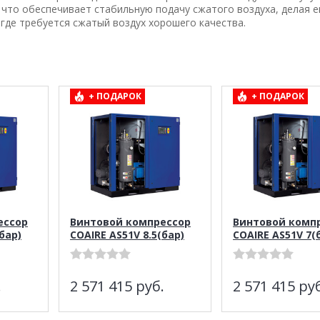
что обеспечивает стабильную подачу сжатого воздуха, делая е
где требуется сжатый воздух хорошего качества.
+ ПОДАРОК
+ ПОДАРОК
ессор
Винтовой компрессор
Винтовой комп
бар)
COAIRE AS51V 8.5(бар)
COAIRE AS51V 7(
.
2 571 415
руб.
2 571 415
руб