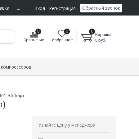
Обратный звонок
авка
...
Вход
Регистрация
0
0
0
Корзина
Сравнение
Избранное
0
руб.
 компрессоров
...
01 9.5(бар)
р)
Узнайте цену у менеджера