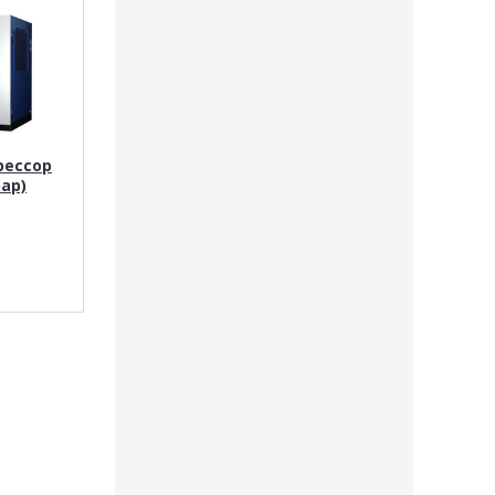
рессор
бар)