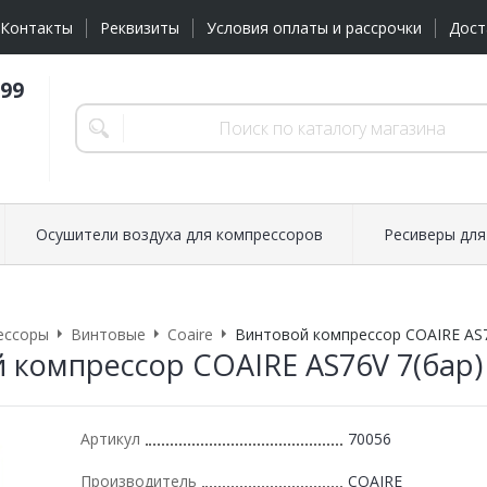
Контакты
Реквизиты
Условия оплаты и рассрочки
Дост
-99
Осушители воздуха для компрессоров
Ресиверы для
ессоры
Винтовые
Coaire
Винтовой компрессор COAIRE AS7
 компрессор COAIRE AS76V 7(бар)
Артикул
70056
Производитель
COAIRE