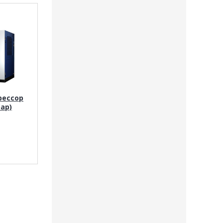
рессор
бар)