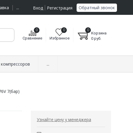
Обратный звонок
авка
...
Вход
Регистрация
0
0
0
Корзина
Сравнение
Избранное
0
руб.
 компрессоров
...
6V 7(бар)
Узнайте цену у менеджера