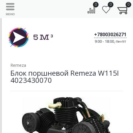
0
0
0
+78003026271
9:00 - 18:00, пн-пт
Remeza
Блок поршневой Remeza W115I
4023430070