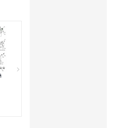
й
Блок поршневой
Блок поршнев
Remeza W115/10
Remeza W115/1
4023530020
4023530030
183 831
руб.
183 831
руб