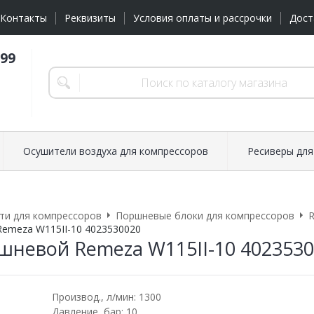
Контакты
Реквизиты
Условия оплаты и рассрочки
Дост
-99
Осушители воздуха для компрессоров
Ресиверы для
ти для компрессоров
Поршневые блоки для компрессоров
emeza W115II-10 4023530020
шневой Remeza W115II-10 402353
Производ., л/мин: 1300
Давление, бар: 10