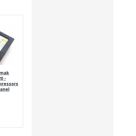
omak
0 -
pressors
panel