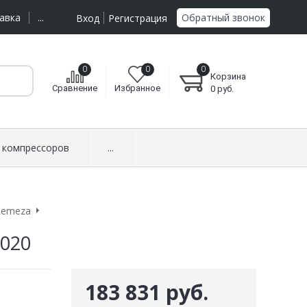
Обратный звонок
авка
...
Вход
Регистрация
0
0
0
Корзина
Сравнение
Избранное
0
руб.
 компрессоров
...
Remeza
0020
183 831 руб.